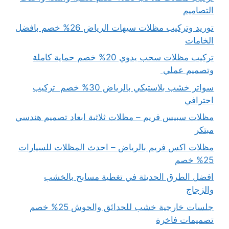
التصاميم
توريد وتركيب مظلات سيهات الرياض 26% خصم بافضل
الخامات
تركيب مظلات سحب يدوي 20% خصم حماية كاملة
وتصميم عملي
سواتر خشب بلاستيكي بالرياض 30% خصم تركيب
احترافي
مظلات سبيس فريم – مظلات ثلاثية ابعاد تصميم هندسي
مبتكر
مظلات اكس فريم بالرياض – احدث المظلات للسيارات
25% خصم
افضل الطرق الحديثة في تغطية مسابح بالخشب
والزجاج
جلسات خارجية خشب للحدائق والحوش 25% خصم
تصميمات فاخرة