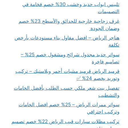
تلبيس ابواب حديد وخشب 30% خصم فخامة في
التصميمات
غرف زجاجية خارجية للحدائق والأسطح 23% خصم
وضمان الجودة
هناجر الرياض – افضل مقاول بناء مستودعات بأرخص
تكلفة
سواتر حديد مجدول شرائح ومشغول خصم 25% –
تصاميم فاخرة
قرميد الرياض قرميد مشبات أحمر وبلاستيك – تركيب
وتوريد بخصم 24% ✅
تفصيل بيت شعر ملكي حسب الطلب بأفضل الخامات
والتشطيب
سواتر ممرات الرياض – 25% خصم افضل الخامات
وتركيب احترافي
تركيب مظلات سيارات قبب الرياض 22% خصم تصميم