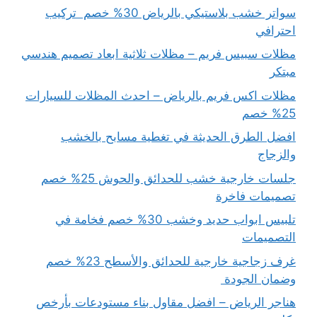
سواتر خشب بلاستيكي بالرياض 30% خصم تركيب
احترافي
مظلات سبيس فريم – مظلات ثلاثية ابعاد تصميم هندسي
مبتكر
مظلات اكس فريم بالرياض – احدث المظلات للسيارات
25% خصم
افضل الطرق الحديثة في تغطية مسابح بالخشب
والزجاج
جلسات خارجية خشب للحدائق والحوش 25% خصم
تصميمات فاخرة
تلبيس ابواب حديد وخشب 30% خصم فخامة في
التصميمات
غرف زجاجية خارجية للحدائق والأسطح 23% خصم
وضمان الجودة
هناجر الرياض – افضل مقاول بناء مستودعات بأرخص