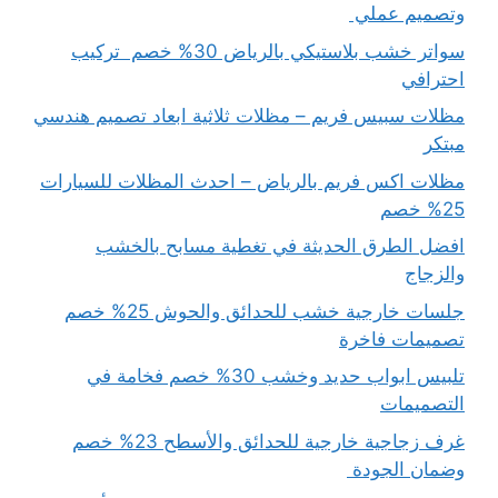
وتصميم عملي
سواتر خشب بلاستيكي بالرياض 30% خصم تركيب
احترافي
مظلات سبيس فريم – مظلات ثلاثية ابعاد تصميم هندسي
مبتكر
مظلات اكس فريم بالرياض – احدث المظلات للسيارات
25% خصم
افضل الطرق الحديثة في تغطية مسابح بالخشب
والزجاج
جلسات خارجية خشب للحدائق والحوش 25% خصم
تصميمات فاخرة
تلبيس ابواب حديد وخشب 30% خصم فخامة في
التصميمات
غرف زجاجية خارجية للحدائق والأسطح 23% خصم
وضمان الجودة