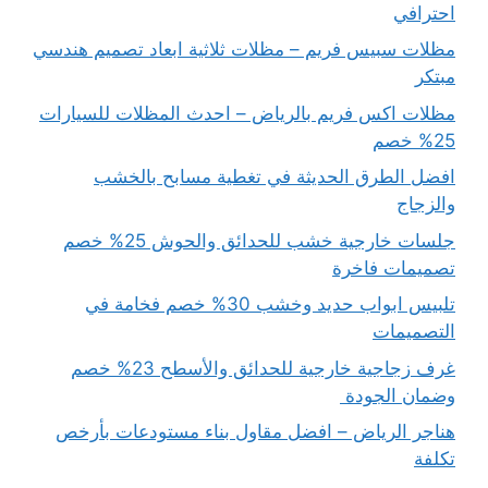
احترافي
مظلات سبيس فريم – مظلات ثلاثية ابعاد تصميم هندسي
مبتكر
مظلات اكس فريم بالرياض – احدث المظلات للسيارات
25% خصم
افضل الطرق الحديثة في تغطية مسابح بالخشب
والزجاج
جلسات خارجية خشب للحدائق والحوش 25% خصم
تصميمات فاخرة
تلبيس ابواب حديد وخشب 30% خصم فخامة في
التصميمات
غرف زجاجية خارجية للحدائق والأسطح 23% خصم
وضمان الجودة
هناجر الرياض – افضل مقاول بناء مستودعات بأرخص
تكلفة