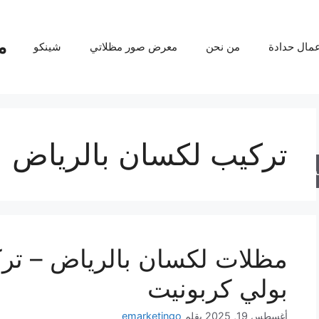
م
عمال حدادة
من نحن
معرض صور مظلاتي
شينكو
تركيب لكسان بالرياض
حث
مظلات لكسان بالرياض – تر
بولي كربونيت
أغسطس 19, 2025
بقلم
emarketingo