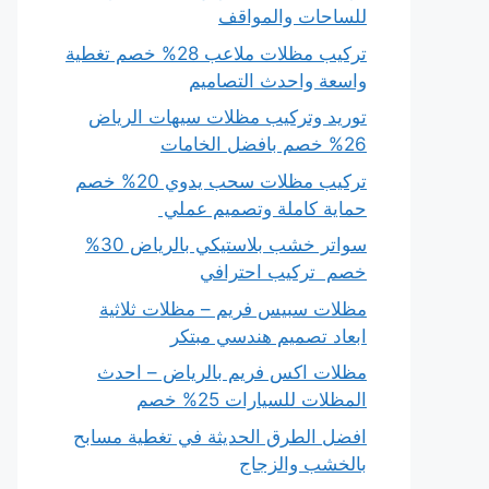
للساحات والمواقف
تركيب مظلات ملاعب 28% خصم تغطية
واسعة واحدث التصاميم
توريد وتركيب مظلات سيهات الرياض
26% خصم بافضل الخامات
تركيب مظلات سحب يدوي 20% خصم
حماية كاملة وتصميم عملي
سواتر خشب بلاستيكي بالرياض 30%
خصم تركيب احترافي
مظلات سبيس فريم – مظلات ثلاثية
ابعاد تصميم هندسي مبتكر
مظلات اكس فريم بالرياض – احدث
المظلات للسيارات 25% خصم
افضل الطرق الحديثة في تغطية مسابح
بالخشب والزجاج