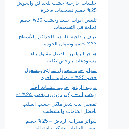
جلسات خارجية خشب للحدائق والحوش
25% خصم تصميمات فاخرة
تلبيس ابواب حديد وخشب 30% خصم
فخامة في التصميمات
غرف زجاجية خارجية للحدائق والأسطح
23% خصم وضمان الجودة
هناجر الرياض – افضل مقاول بناء
مستودعات بأرخص تكلفة
سواتر حديد مجدول شرائح ومشغول
خصم 25% – تصاميم فاخرة
قرميد الرياض قرميد مشبات أحمر
وبلاستيك – تركيب وتوريد بخصم 24% ✅
تفصيل بيت شعر ملكي حسب الطلب
بأفضل الخامات والتشطيب
سواتر ممرات الرياض – 25% خصم
افضل الخامات وتركيب احترافي