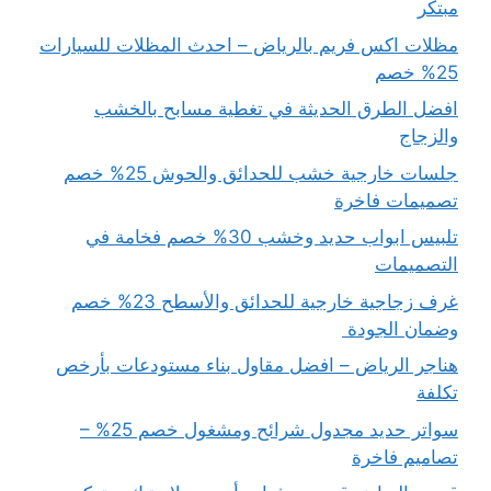
مبتكر
مظلات اكس فريم بالرياض – احدث المظلات للسيارات
25% خصم
افضل الطرق الحديثة في تغطية مسابح بالخشب
والزجاج
جلسات خارجية خشب للحدائق والحوش 25% خصم
تصميمات فاخرة
تلبيس ابواب حديد وخشب 30% خصم فخامة في
التصميمات
غرف زجاجية خارجية للحدائق والأسطح 23% خصم
وضمان الجودة
هناجر الرياض – افضل مقاول بناء مستودعات بأرخص
تكلفة
سواتر حديد مجدول شرائح ومشغول خصم 25% –
تصاميم فاخرة