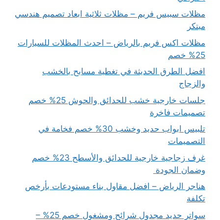
مظلات سبيس فريم – مظلات ثلاثية ابعاد تصميم هندسي
مبتكر
مظلات اكس فريم بالرياض – احدث المظلات للسيارات
25% خصم
افضل الطرق الحديثة في تغطية مسابح بالخشب
والزجاج
جلسات خارجية خشب للحدائق والحوش 25% خصم
تصميمات فاخرة
تلبيس ابواب حديد وخشب 30% خصم فخامة في
التصميمات
غرف زجاجية خارجية للحدائق والأسطح 23% خصم
وضمان الجودة
هناجر الرياض – افضل مقاول بناء مستودعات بأرخص
تكلفة
سواتر حديد مجدول شرائح ومشغول خصم 25% –