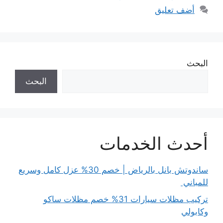
أضف تعليق
البحث
البحث
أحدث الخدمات
ساندوتش بانل بالرياض | خصم 30% عزل كامل وسريع
للمباني
تركيب مظلات سيارات 31% خصم مظلات ساكو
وكابولي