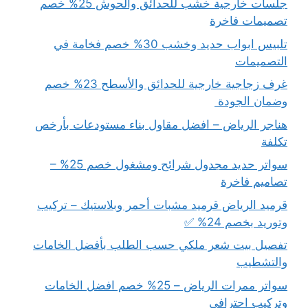
جلسات خارجية خشب للحدائق والحوش 25% خصم
تصميمات فاخرة
تلبيس ابواب حديد وخشب 30% خصم فخامة في
التصميمات
غرف زجاجية خارجية للحدائق والأسطح 23% خصم
وضمان الجودة
هناجر الرياض – افضل مقاول بناء مستودعات بأرخص
تكلفة
سواتر حديد مجدول شرائح ومشغول خصم 25% –
تصاميم فاخرة
قرميد الرياض قرميد مشبات أحمر وبلاستيك – تركيب
وتوريد بخصم 24% ✅
تفصيل بيت شعر ملكي حسب الطلب بأفضل الخامات
والتشطيب
سواتر ممرات الرياض – 25% خصم افضل الخامات
وتركيب احترافي