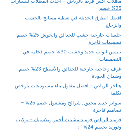
مظلات اكس فريم بالرياض – احدث المظلات للسيارات
25% خصم
افضل الطرق الحديثة في تغطية مسابح بالخشب
والزجاج
جلسات خارجية خشب للحدائق والحوش 25% خصم
تصميمات فاخرة
تلبيس ابواب حديد وخشب 30% خصم فخامة في
التصميمات
غرف زجاجية خارجية للحدائق والأسطح 23% خصم
وضمان الجودة
هناجر الرياض – افضل مقاول بناء مستودعات بأرخص
تكلفة
سواتر حديد مجدول شرائح ومشغول خصم 25% –
تصاميم فاخرة
قرميد الرياض قرميد مشبات أحمر وبلاستيك – تركيب
وتوريد بخصم 24% ✅