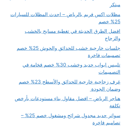
مبتكر
مظلات اكس فريم بالرياض – احدث المظلات للسيارات
25% خصم
افضل الطرق الحديثة في تغطية مسابح بالخشب
والزجاج
جلسات خارجية خشب للحدائق والحوش 25% خصم
تصميمات فاخرة
تلبيس ابواب حديد وخشب 30% خصم فخامة في
التصميمات
غرف زجاجية خارجية للحدائق والأسطح 23% خصم
وضمان الجودة
هناجر الرياض – افضل مقاول بناء مستودعات بأرخص
تكلفة
سواتر حديد مجدول شرائح ومشغول خصم 25% –
تصاميم فاخرة