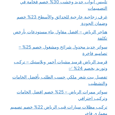
تلبيس ابواب حديد وخشب 30% خصم فخامة في
التصميمات
غرف زجاجية خارجية للحدائق والأسطح 23% خصم
وضمان الجودة
هناجر الرياض – افضل مقاول بناء مستودعات بأرخص
تكلفة
سواتر حديد مجدول شرائح ومشغول خصم 25% –
تصاميم فاخرة
قرميد الرياض قرميد مشبات أحمر وبلاستيك – تركيب
وتوريد بخصم 24% ✅
تفصيل بيت شعر ملكي حسب الطلب بأفضل الخامات
والتشطيب
سواتر ممرات الرياض – 25% خصم افضل الخامات
وتركيب احترافي
تركيب مظلات سيارات قبب الرياض 22% خصم تصميم
معماري فاخر