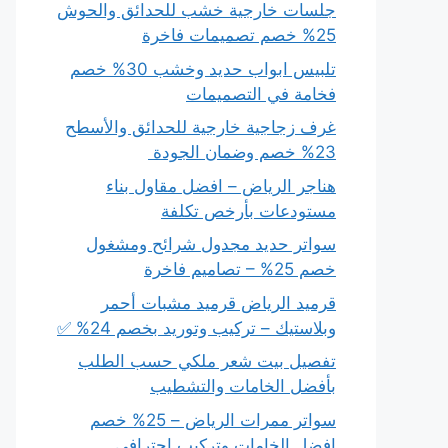
جلسات خارجية خشب للحدائق والحوش
25% خصم تصميمات فاخرة
تلبيس ابواب حديد وخشب 30% خصم
فخامة في التصميمات
غرف زجاجية خارجية للحدائق والأسطح
23% خصم وضمان الجودة
هناجر الرياض – افضل مقاول بناء
مستودعات بأرخص تكلفة
سواتر حديد مجدول شرائح ومشغول
خصم 25% – تصاميم فاخرة
قرميد الرياض قرميد مشبات أحمر
وبلاستيك – تركيب وتوريد بخصم 24% ✅
تفصيل بيت شعر ملكي حسب الطلب
بأفضل الخامات والتشطيب
سواتر ممرات الرياض – 25% خصم
افضل الخامات وتركيب احترافي