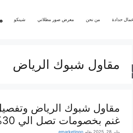
م
عمال حدادة
من نحن
معرض صور مظلاتي
شينكو
مقاول شبوك الرياض
حث
مقاول شبوك الرياض وتفصيل
غنم بخصومات تصل الي 30%
يناير 28, 2025
بقلم
emarketingo