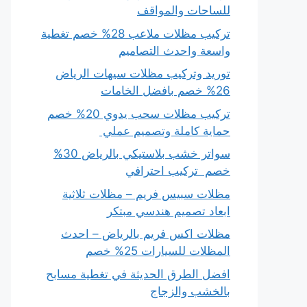
للساحات والمواقف
تركيب مظلات ملاعب 28% خصم تغطية
واسعة واحدث التصاميم
توريد وتركيب مظلات سيهات الرياض
26% خصم بافضل الخامات
تركيب مظلات سحب يدوي 20% خصم
حماية كاملة وتصميم عملي
سواتر خشب بلاستيكي بالرياض 30%
خصم تركيب احترافي
مظلات سبيس فريم – مظلات ثلاثية
ابعاد تصميم هندسي مبتكر
مظلات اكس فريم بالرياض – احدث
المظلات للسيارات 25% خصم
افضل الطرق الحديثة في تغطية مسابح
بالخشب والزجاج