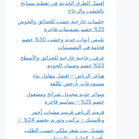
افضل الطرق الحديثة في تغطية مسابح
بالخشب والزجاج
جلسات خارجية خشب للحدائق والحوش
25% خصم تصميمات فاخرة
تلبيس ابواب حديد وخشب 30% خصم
فخامة في التصميمات
غرف زجاجية خارجية للحدائق والأسطح
23% خصم وضمان الجودة
هناجر الرياض – افضل مقاول بناء
مستودعات بأرخص تكلفة
سواتر حديد مجدول شرائح ومشغول
خصم 25% – تصاميم فاخرة
قرميد الرياض قرميد مشبات أحمر
وبلاستيك – تركيب وتوريد بخصم 24% ✅
تفصيل بيت شعر ملكي حسب الطلب
بأفضل الخامات والتشطيب