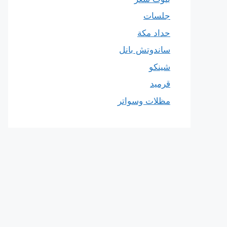
جلسات
حداد مكة
ساندوتش بانل
شينكو
قرميد
مظلات وسواتر