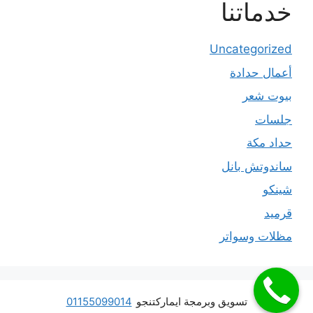
خدماتنا
Uncategorized
أعمال حدادة
بيوت شعر
جلسات
حداد مكة
ساندوتش بانل
شينكو
قرميد
مظلات وسواتر
تسويق وبرمجة ايماركتنجو
01155099014