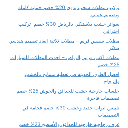
تركيب مظلات سحب يدوي 20% خصم حماية كاملة
وتصميم عملي
سواتر خشب بلاستيكي بالرياض 30% خصم تركيب
احترافي
مظلات سبيس فريم – مظلات ثلاثية ابعاد تصميم هندسي
مبتكر
مظلات اكس فريم بالرياض – احدث المظلات للسيارات
25% خصم
افضل الطرق الحديثة في تغطية مسابح بالخشب
والزجاج
جلسات خارجية خشب للحدائق والحوش 25% خصم
تصميمات فاخرة
تلبيس ابواب حديد وخشب 30% خصم فخامة في
التصميمات
غرف زجاجية خارجية للحدائق والأسطح 23% خصم