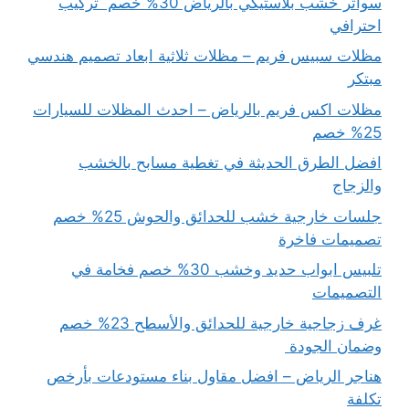
سواتر خشب بلاستيكي بالرياض 30% خصم تركيب
احترافي
مظلات سبيس فريم – مظلات ثلاثية ابعاد تصميم هندسي
مبتكر
مظلات اكس فريم بالرياض – احدث المظلات للسيارات
25% خصم
افضل الطرق الحديثة في تغطية مسابح بالخشب
والزجاج
جلسات خارجية خشب للحدائق والحوش 25% خصم
تصميمات فاخرة
تلبيس ابواب حديد وخشب 30% خصم فخامة في
التصميمات
غرف زجاجية خارجية للحدائق والأسطح 23% خصم
وضمان الجودة
هناجر الرياض – افضل مقاول بناء مستودعات بأرخص
تكلفة