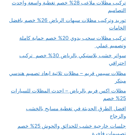
تركيب مظلات ملاعب 28% خصم تغطية واسعة واحدث
التصاميم
توريد وتركيب مظلات سيهات الرياض 26% خصم بافضل
الخامات
تركيب مظلات سحب يدوي 20% خصم حماية كاملة
وتصميم عملي
سواتر خشب بلاستيكي بالرياض 30% خصم تركيب
احترافي
مظلات سبيس فريم – مظلات ثلاثية ابعاد تصميم هندسي
مبتكر
مظلات اكس فريم بالرياض – احدث المظلات للسيارات
25% خصم
افضل الطرق الحديثة في تغطية مسابح بالخشب
والزجاج
جلسات خارجية خشب للحدائق والحوش 25% خصم
تصميمات فاخرة