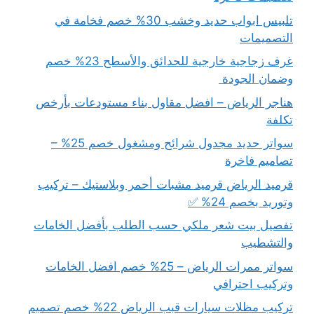
تلبيس ابواب حديد وخشب 30% خصم فخامة في
التصميمات
غرف زجاجية خارجية للحدائق والأسطح 23% خصم
وضمان الجودة
هناجر الرياض – افضل مقاول بناء مستودعات بأرخص
تكلفة
سواتر حديد مجدول شرائح ومشغول خصم 25% –
تصاميم فاخرة
قرميد الرياض قرميد مشبات أحمر وبلاستيك – تركيب
وتوريد بخصم 24% ✅
تفصيل بيت شعر ملكي حسب الطلب بأفضل الخامات
والتشطيب
سواتر ممرات الرياض – 25% خصم افضل الخامات
وتركيب احترافي
تركيب مظلات سيارات قبب الرياض 22% خصم تصميم