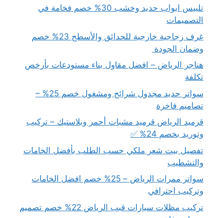
تلبيس ابواب حديد وخشب 30% خصم فخامة في
التصميمات
غرف زجاجية خارجية للحدائق والأسطح 23% خصم
وضمان الجودة
هناجر الرياض – افضل مقاول بناء مستودعات بأرخص
تكلفة
سواتر حديد مجدول شرائح ومشغول خصم 25% –
تصاميم فاخرة
قرميد الرياض قرميد مشبات أحمر وبلاستيك – تركيب
وتوريد بخصم 24% ✅
تفصيل بيت شعر ملكي حسب الطلب بأفضل الخامات
والتشطيب
سواتر ممرات الرياض – 25% خصم افضل الخامات
وتركيب احترافي
تركيب مظلات سيارات قبب الرياض 22% خصم تصميم