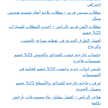
احترافي
مظلات سبيس فريم – مظلات ثلاثية ابعاد تصميم هندسي
مبتكر
مظلات اكس فريم بالرياض – احدث المظلات للسيارات
25% خصم
افضل الطرق الحديثة في تغطية مسابح بالخشب
والزجاج
جلسات خارجية خشب للحدائق والحوش 25% خصم
تصميمات فاخرة
تلبيس ابواب حديد وخشب 30% خصم فخامة في
التصميمات
غرف زجاجية خارجية للحدائق والأسطح 23% خصم
وضمان الجودة
هناجر الرياض – افضل مقاول بناء مستودعات بأرخص
تكلفة