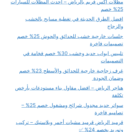
مظلات اكس فريم بالرياض – احدث المظلات للسيارات
25% خصم
افضل الطرق الحديثة في تغطية مسابح بالخشب
والزجاج
جلسات خارجية خشب للحدائق والحوش 25% خصم
تصميمات فاخرة
تلبيس ابواب حديد وخشب 30% خصم فخامة في
التصميمات
غرف زجاجية خارجية للحدائق والأسطح 23% خصم
وضمان الجودة
هناجر الرياض – افضل مقاول بناء مستودعات بأرخص
تكلفة
سواتر حديد مجدول شرائح ومشغول خصم 25% –
تصاميم فاخرة
قرميد الرياض قرميد مشبات أحمر وبلاستيك – تركيب
وتوريد بخصم 24% ✅