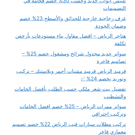
تلبيس ابواب حديد وخشب 30% خصم فخامة في
التصميمات
غرف زجاجية خارجية للحدائق والأسطح 23% خصم
وضمان الجودة
هناجر الرياض – افضل مقاول بناء مستودعات بأرخص
تكلفة
سواتر حديد مجدول شرائح ومشغول خصم 25% –
تصاميم فاخرة
قرميد الرياض قرميد مشبات أحمر وبلاستيك – تركيب
وتوريد بخصم 24% ✅
تفصيل بيت شعر ملكي حسب الطلب بأفضل الخامات
والتشطيب
سواتر ممرات الرياض – 25% خصم افضل الخامات
وتركيب احترافي
تركيب مظلات سيارات قبب الرياض 22% خصم تصميم
معماري فاخر