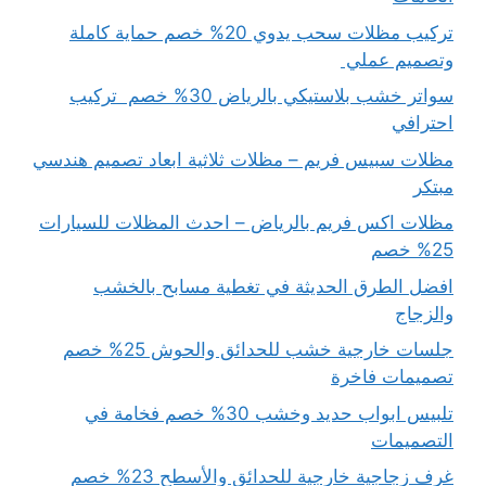
تركيب مظلات سحب يدوي 20% خصم حماية كاملة
وتصميم عملي
سواتر خشب بلاستيكي بالرياض 30% خصم تركيب
احترافي
مظلات سبيس فريم – مظلات ثلاثية ابعاد تصميم هندسي
مبتكر
مظلات اكس فريم بالرياض – احدث المظلات للسيارات
25% خصم
افضل الطرق الحديثة في تغطية مسابح بالخشب
والزجاج
جلسات خارجية خشب للحدائق والحوش 25% خصم
تصميمات فاخرة
تلبيس ابواب حديد وخشب 30% خصم فخامة في
التصميمات
غرف زجاجية خارجية للحدائق والأسطح 23% خصم