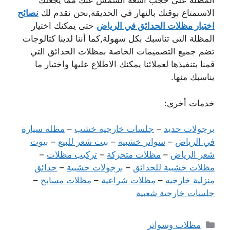
المظلة على حجب أشعة الشمس عنك مما يجعلك
الاستمتاع بوقتك بالنهار في الحديقة,نحن نقدم لك
نصائح
اختيار مظلات الحدائق في الرياض
حتى يمكنك اختيار
المظلة التى تناسبك بكل سهولة,كما أننا لدينا كتالوجات
تضم جميع التصميمات الخاصة بمظلات الحدائق التي
قمنا بتنفيذها لعملائنا يمكنك الاطلاع عليها واختيار ما
يناسبك منها.
خدمات أخرى:
برجولات حديد
–
جلسات خارجية خشب
–
مظلة سيارة
في الرياض
–
سواتر خشبية
–
بيت شعر للبيع
–
بيوت
شعر الرياض
–
مظلات متحركة
–
تركيب مظلات
–
مظلات خشبية للحدائق
–
برجولات خشبية
–
حدائق
منزلية خارجيه
–
مظلات شراعية
–
مظلات مسابح
–
جلسات خارجية شعبية
التصنيفات
مظلات وسواتر