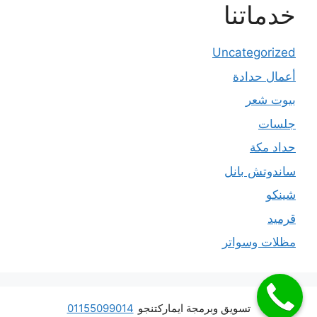
خدماتنا
Uncategorized
أعمال حدادة
بيوت شعر
جلسات
حداد مكة
ساندوتش بانل
شينكو
قرميد
مظلات وسواتر
تسويق وبرمجة ايماركتنجو
01155099014