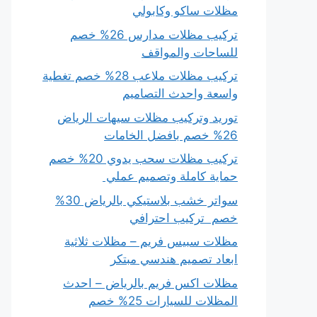
مظلات ساكو وكابولي
تركيب مظلات مدارس 26% خصم
للساحات والمواقف
تركيب مظلات ملاعب 28% خصم تغطية
واسعة واحدث التصاميم
توريد وتركيب مظلات سيهات الرياض
26% خصم بافضل الخامات
تركيب مظلات سحب يدوي 20% خصم
حماية كاملة وتصميم عملي
سواتر خشب بلاستيكي بالرياض 30%
خصم تركيب احترافي
مظلات سبيس فريم – مظلات ثلاثية
ابعاد تصميم هندسي مبتكر
مظلات اكس فريم بالرياض – احدث
المظلات للسيارات 25% خصم