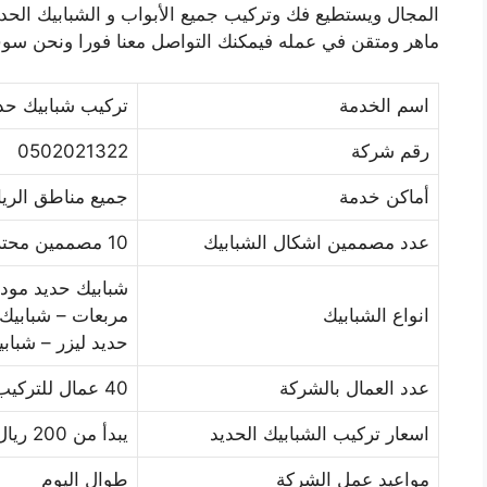
المجال ويستطيع فك وتركيب جميع الأبواب و الشبابيك الحديد
ماهر ومتقن في عمله فيمكنك التواصل معنا فورا ونحن سوف 
اسم الخدمة
تركيب شبابيك حد
رقم شركة
0502021322
أماكن خدمة
جميع مناطق الر
عدد مصممين اشكال الشبابيك
10 مصممين محترفين
شبابيك حديد مود
انواع الشبابيك
مربعات – شبابيك 
حديد ليزر – شبابيك 
عدد العمال بالشركة
40 عمال للتركيب
اسعار تركيب الشبابيك الحديد
يبدأ من 200 ريال
مواعيد عمل الشركة
طوال اليوم