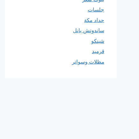
جلسات
حداد مكة
ساندوتش بانل
شينكو
قرميد
مظلات وسواتر