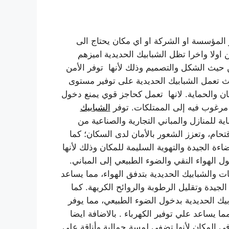
 المؤسسة او الشركة او اي مكان يحتاج الى
 اولا واخرا تظل الشبابيك الحديدية
اميزهم
حيث الشكل والتصميم وذلك لأنها توفر الأمن
يث
تعمل الشبابيك الحديدية على توفير مستوى
مان والحماية. لانها تعمل كحاجز قوي يمنع دخول
رغوب فيه إلى الممتلكات. توفر
الشبابيك
ة للمنازل والمباني التجارية والصناعية من
تحام، وتعزز الشعور بالأمان لدى السكان؛ كما
إضاءة الجيدة والتهوية السليمة للمكان وذلك لأنها
ل الهواء النقي والضوء الطبيعي إلى المباني.
ت والشبابيك الحديدية بتدفق الهواء، مما يساعد
الجيدة وتقليل الرطوبة والروائح الكريهة. كما
يك الحديدية بدخول الضوء الطبيعي، مما يوفر
ا يساعد علي توفير الكهرباء . بالاضافة ايضا
ي المكان لأنها تضفي لمسة جمالية وأناقة على