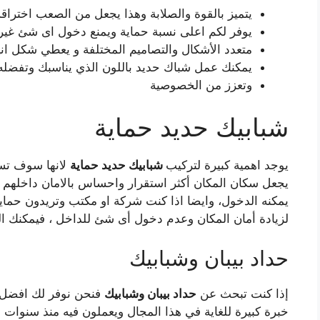
يتميز بالقوة والصلابة وهذا يجعل من الصعب اختراق
يوفر لكم اعلى نسبة حماية ويمنع دخول اى شئ غير
متعدد الأشكال والتصاميم المختلفة و يعطي شكل ان
يمكنك عمل شباك حديد باللون الذي يناسبك وتفضل
وتعزز من الخصوصية
شبابيك حديد حماية
يوجد اهمية كبيرة لتركيب
شبابيك حديد حماية
لانها سوف تسا
يجعل سكان المكان أكثر استقرار واحساس بالامان داخلهم
يمكنه الدخول، وايضا اذا كنت شركة او مكتب وتريدون حماي
لزيادة أمان المكان وعدم دخول أى شئ للداخل ، فيمكنك ال
حداد بيبان وشبابيك
إذا كنت تبحث عن
حداد بيبان وشبابيك
فنحن نوفر لك افضل 
خبرة كبيرة للغاية في هذا المجال ويعملون فيه منذ سنوات