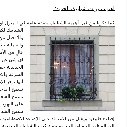
اهم مميزات شبابيك الحديد:
كما ذكرنا من قبل أهمية الشبابيك بصفة عامة في المنزل او
الشبابيك لكن
والافضل من 
والحماية ح
عالٍ من الأ
اي شئ غير م
الحديدية
حماي
السرقة والاق
أنها توفر ال
تسمح ا بدخو
تسمح الفتحا
على التهوية 
تسمح الشباب
إضاءة طبيعية ويقلل من الاعتماد على الإضاءة الاصطناعية مم
الى المظهر الجمالي الذي يسببه ت
ركيب الشبابيك الحديدية
ف