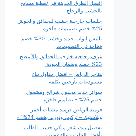
افضل الطرق الحديثة في تغطية مسابح
بالخشب والزجاج
جلسات خارجية خشب للحدائق والحوش
25% خصم تصميمات فاخرة
تلبيس ابواب حديد وخشب 30% خصم
فخامة في التصميمات
غرف زجاجية خارجية للحدائق والأسطح
23% خصم وضمان الجودة
هناجر الرياض – افضل مقاول بناء
مستودعات بأرخص تكلفة
سواتر حديد مجدول شرائح ومشغول
خصم 25% – تصاميم فاخرة
قرميد الرياض قرميد مشبات أحمر
وبلاستيك – تركيب وتوريد بخصم 24% ✅
تفصيل بيت شعر ملكي حسب الطلب
بأفضل الخامات والتشطيب